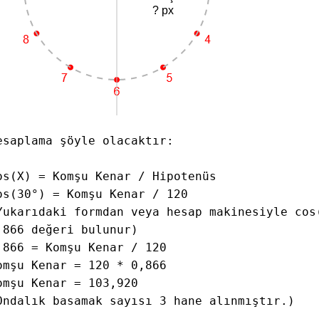
esaplama şöyle olacaktır:
os(X) = Komşu Kenar / Hipotenüs
os(30°) = Komşu Kenar / 120
Yukarıdaki formdan veya hesap makinesiyle cos
,866 değeri bulunur)
,866 = Komşu Kenar / 120
omşu Kenar = 120 * 0,866
omşu Kenar = 103,920
Ondalık basamak sayısı 3 hane alınmıştır.)