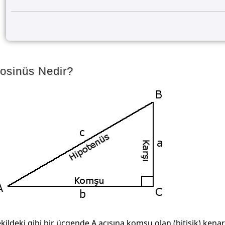
osinüs Nedir?
kildeki gibi bir üçgende A açısına komşu olan (bitişik) ke