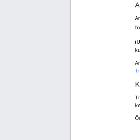
A
Ar
fo
(U
ku
Ar
T
K
Tr
ke
Ö