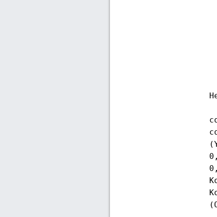
H
c
c
(
0
0
K
K
(