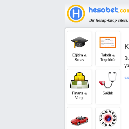
Bir hesap-kitap sitesi.
K
Eğitim &
Takdir &
Bu
Sınav
Teşekkür
ya
««
Finans &
Sağlık
Vergi