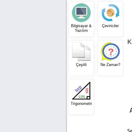
Bilgisayar &
Çeviriciler
Yazılım
K
Çeşitli
Ne Zaman?
Trigonometri
Şe