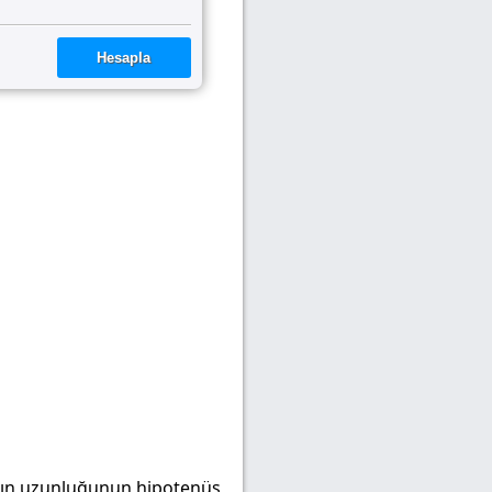
narın uzunluğunun hipotenüs