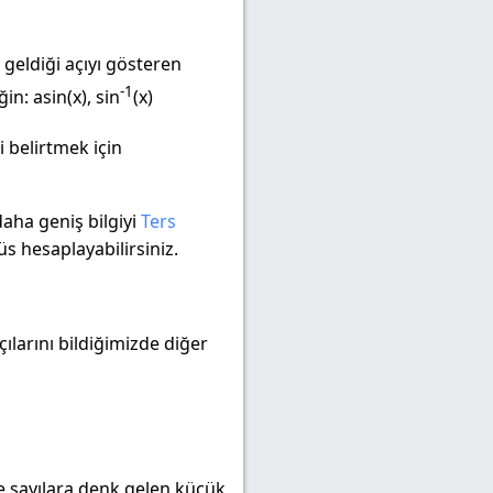
 geldiği açıyı gösteren
-1
in: asin(x), sin
(x)
i belirtmek için
daha geniş bilgiyi
Ters
s hesaplayabilirsiniz.
ılarını bildiğimizde diğer
ve sayılara denk gelen küçük