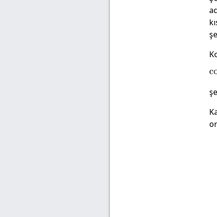
ad
kı
şe
K
şe
Ka
or