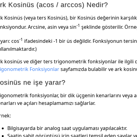
rk Kosinüs (acos / arccos) Nedir?
k Kosinüs (veya ters Kosinüs), bir Kosinüs değerinin karşılık
-1
nksiyondur. Arcsine, asin veya sin
şeklinde gösterilir. Örneğ
-1
yarı: cos
ifadesindeki -1 bir üs değildir. Fonksiyonun tersin
llanılmaktardır.)
k kosinüs ve diğer ters trigonometrik fonksiyonlar ile ilgili 
rigonometrik Fonksiyonlar
sayfamızda bulabilir ve ark kosinü
osinüs ne işe yarar?
igonometrik fonksiyonlar, bir dik üçgenin kenarlarını veya aç
narları ve açıları hesaplamamızı sağlarlar.
rnek:
Bilgisayarda bir analog saat uygulaması yapılacaktır.
Saatin sabit görüntüsü için saatleri temsil eden sayılar 